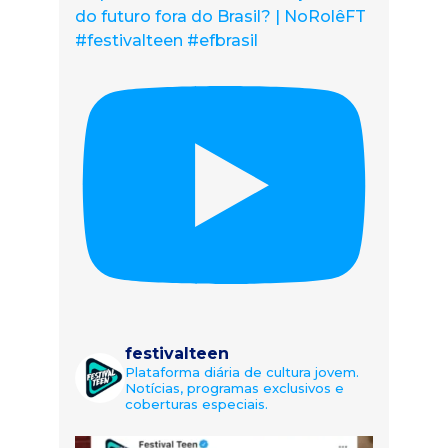
do futuro fora do Brasil? | NoRolêFT
#festivalteen #efbrasil
festivalteen
Plataforma diária de cultura jovem.
Notícias, programas exclusivos e
coberturas especiais.