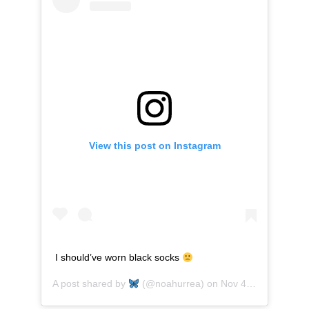
View this post on Instagram
I should’ve worn black socks
A post shared by
(@noahurrea) on
Nov 4, 2019 at 10:27am PST