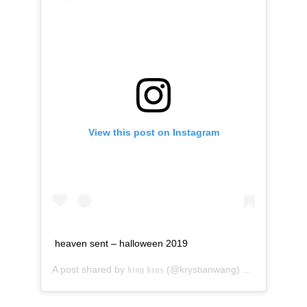
View this post on Instagram
heaven sent – halloween 2019
A post shared by
𝔨𝔦𝔫𝔤 𝔨𝔯𝔶𝔰
(@krystianwang) on
Nov 1, 201