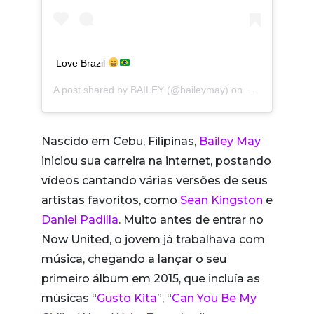
Love Brazil
A post shared by
BAILEY
(@baileymay) on
Oct 13, 2019 a
Nascido em Cebu, Filipinas,
Bailey May
iniciou sua carreira na internet, postando
vídeos cantando várias versões de seus
artistas favoritos, como
Sean Kingston
e
Daniel Padilla
. Muito antes de entrar no
Now United, o jovem já trabalhava com
música, chegando a lançar o seu
primeiro álbum em 2015, que incluía as
músicas “
Gusto Kita
”, “
Can You Be My