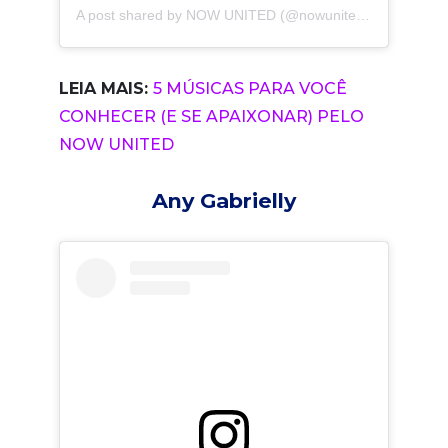
A post shared by
NOW UNITED
(@nowunited) on
Oct 19,
LEIA MAIS:
5 MÚSICAS PARA VOCÊ
CONHECER (E SE APAIXONAR) PELO
NOW UNITED
Any Gabrielly