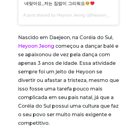
네맞아요,,저는 집밥이 그리워요
A post shared by
Heyoon Jeong
(@heyoon_jeong) on
Nov
Nascido em Daejeon, na Coréia do Sul,
Heyoon Jeong
começou a dançar balé e
se apaixonou de vez pela dança com
apenas 3 anos de idade. Essa atividade
sempre foi um jeito de Heyoon se
divertir ou afastar a tristeza, mesmo que
isso fosse uma tarefa pouco mais
complicada em seu país natal, já que a
Coréia do Sul possui uma cultura que faz
o seu povo ser muito mais exigente e
competitivo.