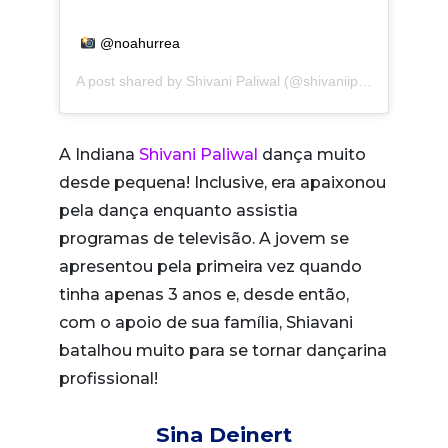
@noahurrea
A post shared by
Shivani Paliwal
(@shivaniipaliwal) on
Nov
A Indiana
Shivani Paliwal
dança muito
desde pequena! Inclusive, era apaixonou
pela dança enquanto assistia
programas de televisão. A jovem se
apresentou pela primeira vez quando
tinha apenas 3 anos e, desde então,
com o apoio de sua família, Shiavani
batalhou muito para se tornar dançarina
profissional!
Sina Deinert