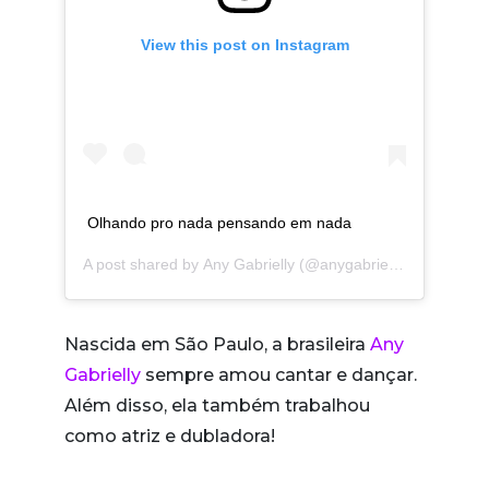
View this post on Instagram
Olhando pro nada pensando em nada
A post shared by
Any Gabrielly
(@anygabriellyofficial) on
O
Nascida em São Paulo, a brasileira
Any
Gabrielly
sempre amou cantar e dançar.
Além disso, ela também trabalhou
como atriz e dubladora!