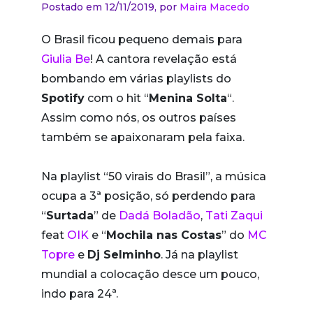
Postado em 12/11/2019,
por
Maira Macedo
O Brasil ficou pequeno demais para
Giulia Be
! A cantora revelação está
bombando em várias playlists do
Spotify
com o hit “
Menina Solta
“.
Assim como nós, os outros países
também se apaixonaram pela faixa.
Na playlist “50 virais do Brasil”, a música
ocupa a 3ª posição, só perdendo para
“
Surtada
” de
Dadá Boladão
,
Tati Zaqui
feat
OIK
e “
Mochila nas Costas
” do
MC
Topre
e
Dj Selminho
. Já na playlist
mundial a colocação desce um pouco,
indo para 24ª.