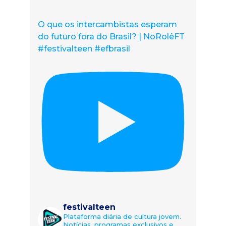
O que os intercambistas esperam
do futuro fora do Brasil? | NoRolêFT
#festivalteen #efbrasil
festivalteen
Plataforma diária de cultura jovem.
Notícias, programas exclusivos e