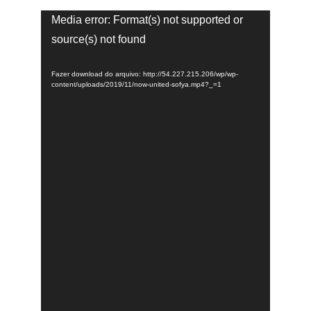
Tocador
Media error: Format(s) not supported or
de
source(s) not found
vídeo
Fazer download do arquivo: http://54.227.215.206/wp/wp-
content/uploads/2019/11/now-united-sofya.mp4?_=1