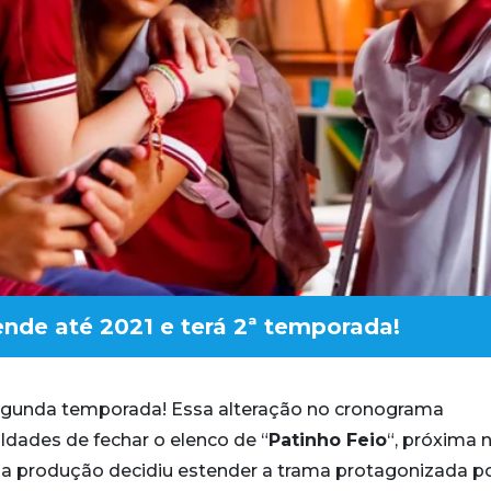
ende até 2021 e terá 2ª temporada!
segunda temporada! Essa alteração no cronograma
ldades de fechar o elenco de “
Patinho Feio
“, próxima 
de, a produção decidiu estender a trama protagonizada p