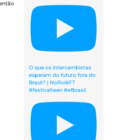
 então
O que os intercambistas
esperam do futuro fora do
Brasil? | NoRolêFT
#festivalteen #efbrasil