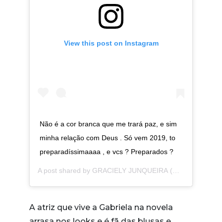
View this post on Instagram
Não é a cor branca que me trará paz, e sim
minha relação com Deus . Só vem 2019, to
preparadíssimaaaa , e vcs ? Preparados ?
A post shared by
GRACIELY JUNQUEIRA
(@gracielyjunqueiraoficial) on
A atriz que vive a Gabriela na novela
arrasa nos looks e é fã das blusas e