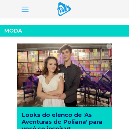
Pular
para
MODA
o
conteúdo
Looks do elenco de 'As
Aventuras de Poliana' para
você se inspirar!