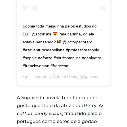
Sophie toda meiguinha pelos estúdios do
SBT @sbtonline
Pela carinha, oq ela
estava pensando?
@victorpecoraro
#asaventurasdepoliana #professorasophie
#sophie #afonso #sbt #sbtonline #gabipetry
#frenchwoman #francesa
A post shared by
Gabriela Petry
(@gabipetry) on
Dec 14, 
A Sophie da novela tem tanto bom
gosto quanto o da atriz Gabi Petry! As
cotton candy colors
, traduzido para o
português como cores de algodão