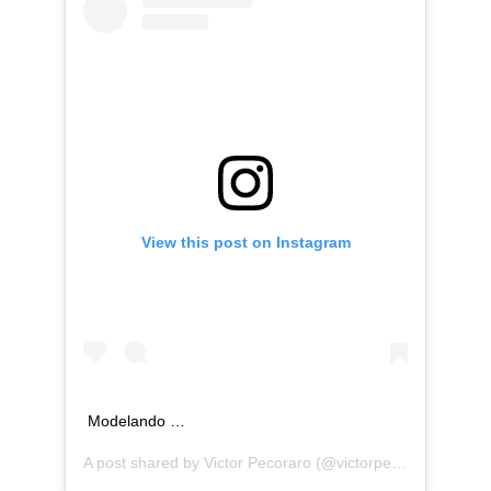
View this post on Instagram
Modelando …
A post shared by
Victor Pecoraro
(@victorpecoraro) on
No