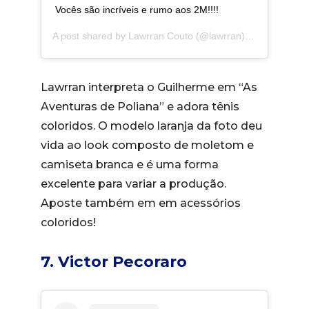
Vocês são incríveis e rumo aos 2M!!!!
A post shared by
Lawrran Couto
(@lawrran) on
Feb 4, 20
Lawrran interpreta o Guilherme em “As
Aventuras de Poliana” e adora tênis
coloridos. O modelo laranja da foto deu
vida ao look composto de moletom e
camiseta branca e é uma forma
excelente para variar a produção.
Aposte também em em acessórios
coloridos!
7. Victor Pecoraro