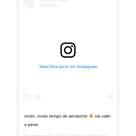
View this post on Instagram
muito, muito tempo de aeroporto
vai valer
a pena.
A post shared by
João Guilherme
(@joaoguilherme) on
Ma