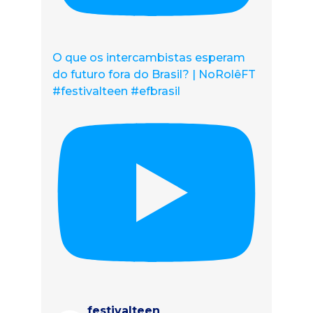
O que os intercambistas esperam
do futuro fora do Brasil? | NoRolêFT
#festivalteen #efbrasil
festivalteen