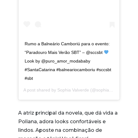
Rumo a Balneário Camboriú para o evento:
“Paradouro Mais Verão SBT” – @sccsbt
Look by @puro_amor_modababy
#SantaCatarina #balneariocamboriu #sccsbt
#sbt
A post shared by
Sophia Valverde
(@sophiavalverde) on
F
A atriz principal da novela, que dá vida a
Poliana, adora looks confortáveis e
lindos. Aposte na combinação de