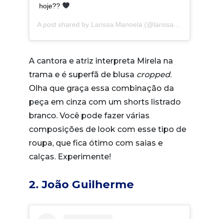
hoje??
A post shared by
Larissa Manoela
(@larissamanoela) on
O
A cantora e atriz interpreta Mirela na
trama e é superfã de blusa
cropped
.
Olha que graça essa combinação da
peça em cinza com um shorts listrado
branco. Você pode fazer várias
composições de look com esse tipo de
roupa, que fica ótimo com saias e
calças. Experimente!
2. João Guilherme