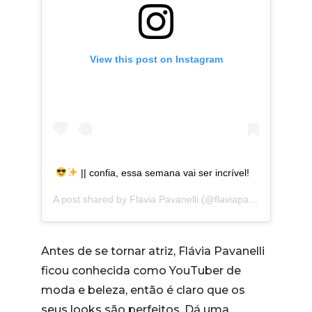
View this post on Instagram
|| confia, essa semana vai ser incrível!
A post shared by
Flavia Pavanelli
(@flaviapavanelli) on
Jan
Antes de se tornar atriz, Flávia Pavanelli
ficou conhecida como YouTuber de
moda e beleza, então é claro que os
seus looks são perfeitos. Dá uma