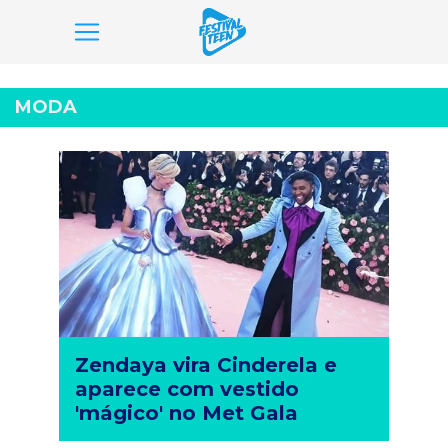
Pular
para
MODA
o
conteúdo
Zendaya vira Cinderela e
aparece com vestido
'mágico' no Met Gala