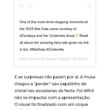
One of the most show-stopping moments at
the 2019 Met Gala came courtesy of
#Zendaya and her Cinderella dress
Read
all about her amazing fairy-tale gown via link
in bio. #MetGala #Cinderella
A post shared by
Harper's Bazaar UK
(@bazaaruk) on
May
E as surpresas não param por aí. A musa
chegou a “perder” seu sapatinho de
cristal nas escadarias da festa. Foi difícil
não se impactar com a apresentação.
O visual foi finalizado com um coque