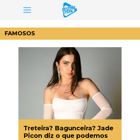
Pular
para
FAMOSOS
o
conteúdo
Treteira? Bagunceira? Jade
Picon diz o que podemos