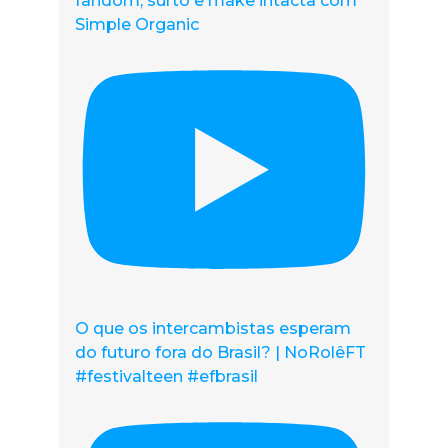
fandom, surto e make intacta com
Simple Organic
O que os intercambistas esperam
do futuro fora do Brasil? | NoRolêFT
#festivalteen #efbrasil