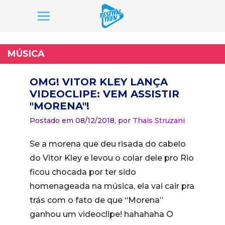
Pular
para
MÚSICA
o
conteúdo
OMG! VITOR KLEY LANÇA
VIDEOCLIPE: VEM ASSISTIR
"MORENA"!
Postado em 08/12/2018,
por
Thais Struzani
Se a morena que deu risada do cabelo
do Vitor Kley e levou o colar dele pro Rio
ficou chocada por ter sido
homenageada na música, ela vai cair pra
trás com o fato de que “Morena”
ganhou um videoclipe! hahahaha O