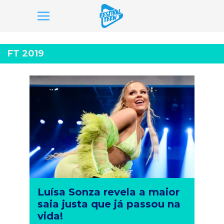
Pular
para
FT 2019
o
conteúdo
Luísa Sonza revela a maior
saia justa que já passou na
vida!