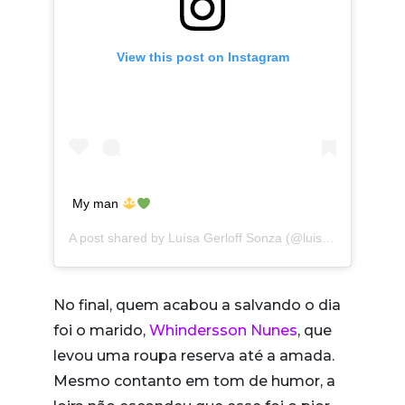
View this post on Instagram
My man
A post shared by
Luísa Gerloff Sonza
(@luisasonza) on
Ju
No final, quem acabou a salvando o dia
foi o marido,
Whindersson Nunes
, que
levou uma roupa reserva até a amada.
Mesmo contanto em tom de humor, a