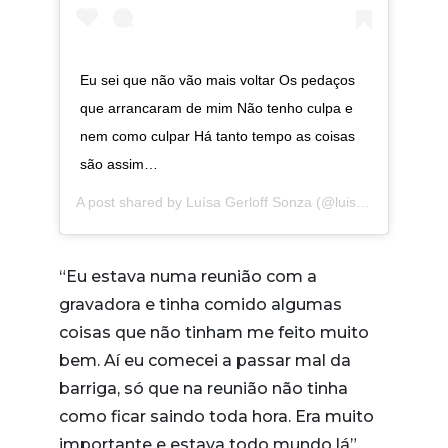
Eu sei que não vão mais voltar Os pedaços
que arrancaram de mim Não tenho culpa e
nem como culpar Há tanto tempo as coisas
são assim…
A post shared by
Luísa Gerloff Sonza
(@luisasonza) on
Ju
“Eu estava numa reunião com a
gravadora e tinha comido algumas
coisas que não tinham me feito muito
bem. Aí eu comecei a passar mal da
barriga, só que na reunião não tinha
como ficar saindo toda hora. Era muito
importante e estava todo mundo lá”,