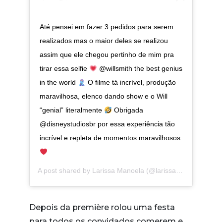
Até pensei em fazer 3 pedidos para serem
realizados mas o maior deles se realizou
assim que ele chegou pertinho de mim pra
tirar essa selfie
@willsmith the best genius
in the world
O filme tá incrível, produção
maravilhosa, elenco dando show e o Will
“genial” literalmente
Obrigada
@disneystudiosbr por essa experiência tão
incrível e repleta de momentos maravilhosos
A post shared by
Larissa Manoela
(@larissamanoela) on
M
Depois da première rolou uma festa
para todos os convidados comerem e