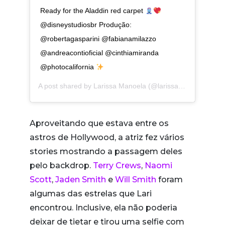
Ready for the Aladdin red carpet
@disneystudiosbr Produção:
@robertagasparini @fabianamilazzo
@andreacontioficial @cinthiamiranda
@photocalifornia
A post shared by
Larissa Manoela
(@larissamanoela) on
M
Aproveitando que estava entre os
astros de Hollywood, a atriz fez vários
stories mostrando a passagem deles
pelo backdrop.
Terry Crews
,
Naomi
Scott
,
Jaden Smith
e
Will Smith
foram
algumas das estrelas que Lari
encontrou. Inclusive, ela não poderia
deixar de tietar e tirou uma selfie com