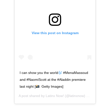
View this post on Instagram
I can show you the world
#MenaMassoud
and #NaomiScott at the #Aladdin premiere
last night [
: Getty Images]
A post shared by
Latinx Now!
(@latinxnow) on
May 22, 20