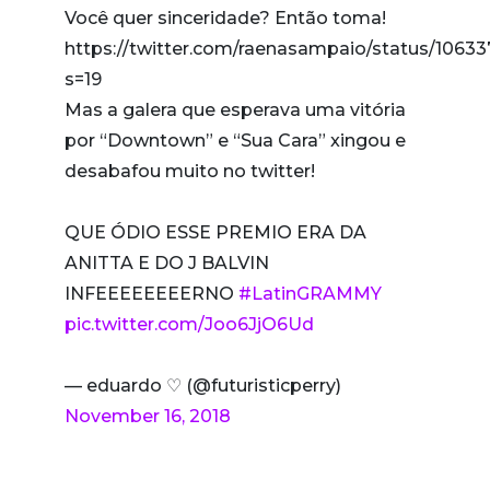
Você quer sinceridade? Então toma!
https://twitter.com/raenasampaio/status/106
s=19
Mas a galera que esperava uma vitória
por “Downtown” e “Sua Cara” xingou e
desabafou muito no twitter!
QUE ÓDIO ESSE PREMIO ERA DA
ANITTA E DO J BALVIN
INFEEEEEEEERNO
#LatinGRAMMY
pic.twitter.com/Joo6JjO6Ud
— eduardo ♡ (@futuristicperry)
November 16, 2018