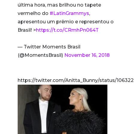
última hora, mas brilhou no tapete
vermelho do
#LatinGrammys
,
apresentou um prêmio e representou o
Brasil! >
https://t.co/CRmhPn064T
— Twitter Moments Brasil
(@MomentsBrasil)
November 16, 2018
https://twitter.com/Anitta_Bunny/status/1063