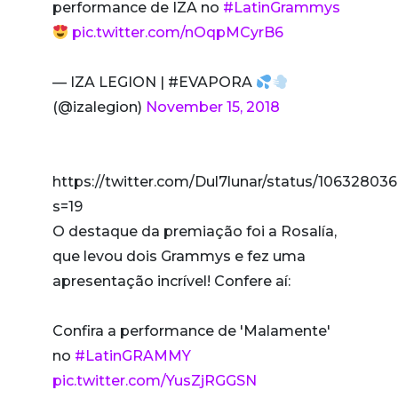
performance de IZA no
#LatinGrammys
pic.twitter.com/nOqpMCyrB6
— IZA LEGION | #EVAPORA
(@izalegion)
November 15, 2018
https://twitter.com/Dul7lunar/status/1063280
s=19
O destaque da premiação foi a Rosalía,
que levou dois Grammys e fez uma
apresentação incrível! Confere aí:
Confira a performance de 'Malamente'
no
#LatinGRAMMY
pic.twitter.com/YusZjRGGSN