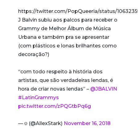
https://twitter.com/PopQueeria/status/10632
J Balvin subiu aos palcos para receber o
Grammy de Melhor Álbum de Música
Urbana e também pra se apresentar
(com plásticos e lonas brilhantes como
decoração?)
“com todo respeito à história dos
artistas, que são verdadeiras lendas, é
hora de criar novas lendas” –
@JBALVIN
#LatinGrammys
pic.twitter.com/zPQGtbPq6g
— ⎊ (@AllexStark)
November 16, 2018