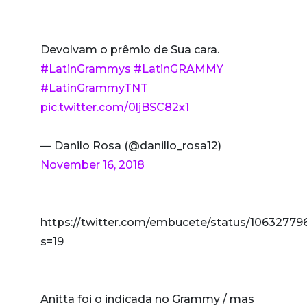
Devolvam o prêmio de Sua cara.
#LatinGrammys
#LatinGRAMMY
#LatinGrammyTNT
pic.twitter.com/0ljBSC82x1
— Danilo Rosa (@danillo_rosa12)
November 16, 2018
https://twitter.com/embucete/status/1063277
s=19
Anitta foi o indicada no Grammy / mas