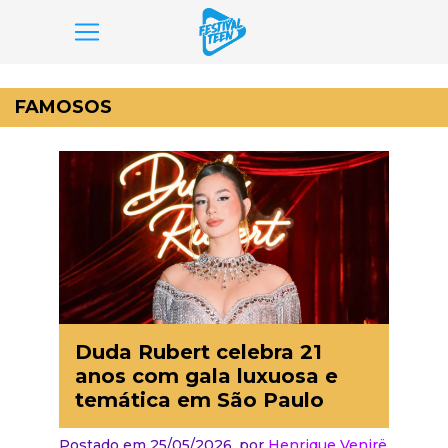
Pular
para
FAMOSOS
o
conteúdo
Duda Rubert celebra 21
anos com gala luxuosa e
temática em São Paulo
Postado em 25/05/2026,
por
Henrique Venirë