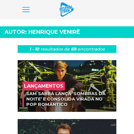
Pular
para
AUTOR:
HENRIQUE VENIRË
o
conteúdo
1 - 10
resultados
de
69
encontrados
LANÇAMENTOS
SAM SABBÁ LANÇA ‘SOMBRAS DA
NOITE’ E CONSOLIDA VIRADA NO
POP ROMÂNTICO