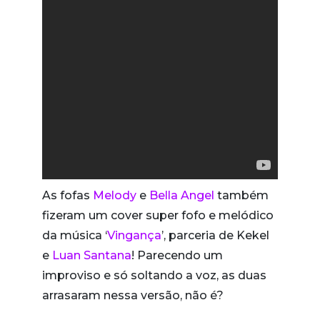
As fofas
Melody
e
Bella Angel
também
fizeram um cover super fofo e melódico
da música ‘
Vingança
’, parceria de Kekel
e
Luan Santana
! Parecendo um
improviso e só soltando a voz, as duas
arrasaram nessa versão, não é?