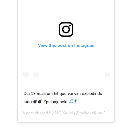
View this post on Instagram
Dia 19 mais um hit que vai vim explodindo
tudo
#puloajanela
A post shared by
MC Kekel
(@mckekel) on
Jul 8, 2019 at 10:43am PDT