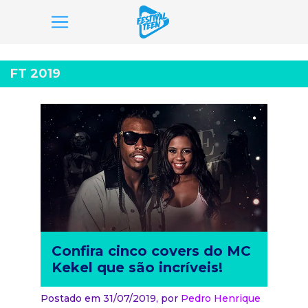
Pular
para
FT 2019
o
conteúdo
Confira cinco covers do MC
Kekel que são incríveis!
Postado em 31/07/2019,
por
Pedro Henrique