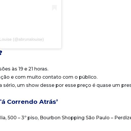
Louise (@abrunalouise)
?
sões às 19 e 21 horas.
ação e com muito contato com o público.
la sério, um show desse por esse preço é quase um pre
Tá Correndo Atrás’
ália, 500 – 3º piso, Bourbon Shopping São Paulo – Perdiz