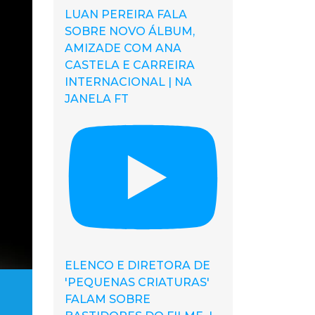
LUAN PEREIRA FALA
SOBRE NOVO ÁLBUM,
AMIZADE COM ANA
CASTELA E CARREIRA
INTERNACIONAL | NA
JANELA FT
ELENCO E DIRETORA DE
'PEQUENAS CRIATURAS'
FALAM SOBRE