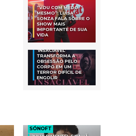
“VOU COM MEDO
MESMO”: LUÍSA
SONZA FALA SOBRE O
SHOW MAIS
IMPORTANTE DE SUA
VIDA
‘INSACIÁVEL’
TRANSFORMA A
OBSESSÃO PELO
CORPO EM UM
TERROR DIFÍCIL DE
ENGOLIR
SÓNOFT