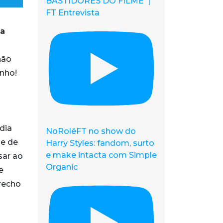
BASTIDORES DO FILME |
FT Entrevista
a
não
inho!
dia
NoRolêFT no show do
ue de
Harry Styles: fandom, surto
e make intacta com Simple
sar ao
Organic
e
trecho