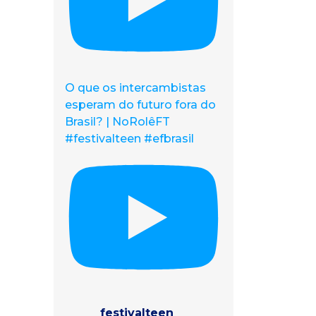
O que os intercambistas
esperam do futuro fora do
Brasil? | NoRolêFT
#festivalteen #efbrasil
festivalteen