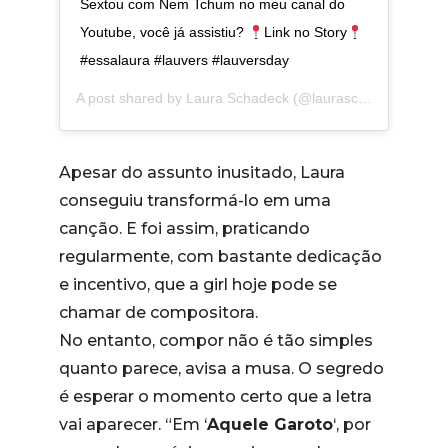
Sextou com Nem Tchum no meu canal do
Youtube, você já assistiu?
Link no Story
#essalaura #lauvers #lauversday
A post shared by
Laura Schadeck
(@lauraschadeck) on
Ja
Apesar do assunto inusitado, Laura
conseguiu transformá-lo em uma
canção. E foi assim, praticando
regularmente, com bastante dedicação
e incentivo, que a girl hoje pode se
chamar de compositora.
No entanto, compor não é tão simples
quanto parece, avisa a musa. O segredo
é esperar o momento certo que a letra
vai aparecer. “Em ‘
Aquele Garoto
‘, por