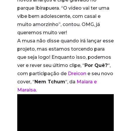
parque Ibirapuera. “O vídeo vai ter uma
vibe bem adolescente, com casal e
muito amorzinho”, contou. OMG, já
queremos muito ver!
A musa não disse quando irá lançar esse
projeto, mas estamos torcendo para
que seja logo! Enquanto isso, podemos
ver e rever seu último clipe, “
Por Quê?
“,
com participação de
Dreicon
e seu novo
cover, “
Nem Tchum
“, da
Maiara e
Maraisa
.