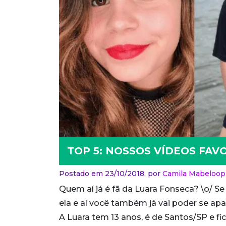
TOP 5: NOSSOS VÍDEOS FAV
Postado em 23/10/2018,
por
Camila Mabeloop
Quem aí já é fã da Luara Fonseca? \o/ 
ela e aí você também já vai poder se ap
A Luara tem 13 anos, é de Santos/SP e fic