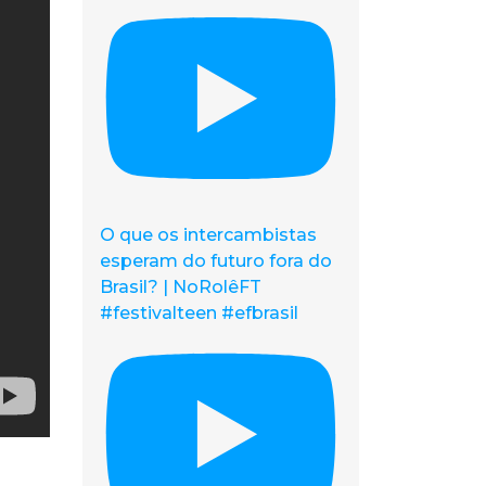
O que os intercambistas
esperam do futuro fora do
Brasil? | NoRolêFT
#festivalteen #efbrasil