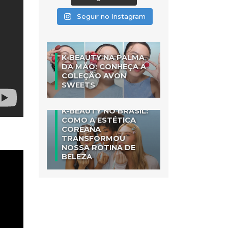
Seguir no Instagram
K-BEAUTY NA PALMA
DA MÃO: CONHEÇA A
COLEÇÃO AVON
SWEETS
K-BEAUTY NO BRASIL:
COMO A ESTÉTICA
COREANA
TRANSFORMOU
NOSSA ROTINA DE
BELEZA