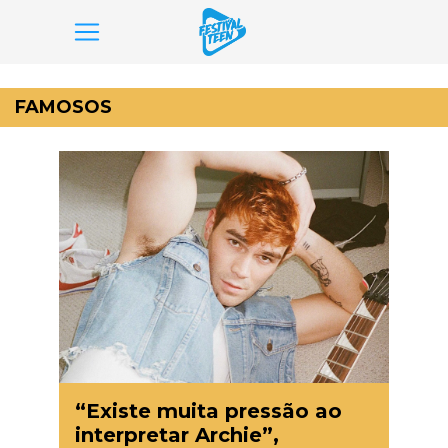
Pular
para
FAMOSOS
o
conteúdo
“Existe muita pressão ao
interpretar Archie”,