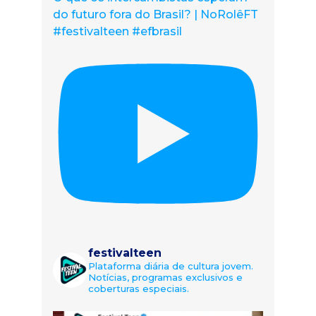
do futuro fora do Brasil? | NoRolêFT
#festivalteen #efbrasil
festivalteen
Plataforma diária de cultura jovem.
Notícias, programas exclusivos e
coberturas especiais.