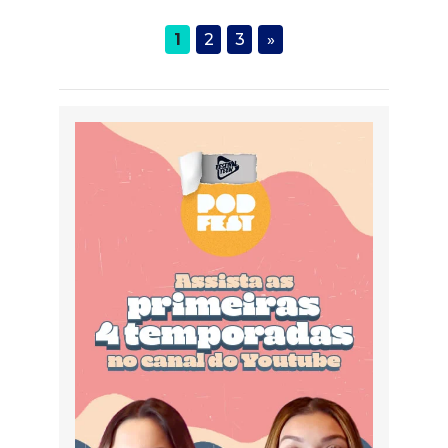
1
2
3
»