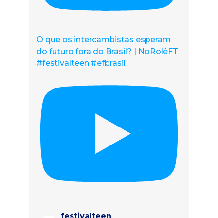
O que os intercambistas esperam
do futuro fora do Brasil? | NoRolêFT
#festivalteen #efbrasil
festivalteen