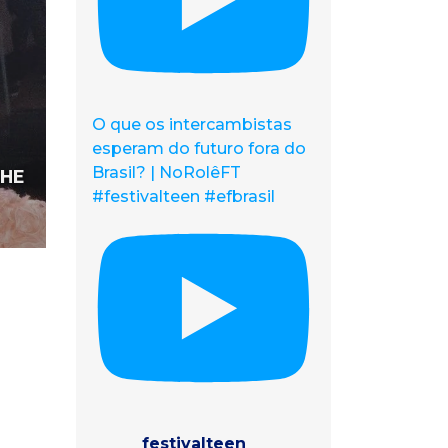
O que os intercambistas
esperam do futuro fora do
Brasil? | NoRolêFT
THE
#festivalteen #efbrasil
festivalteen