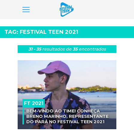
Pular
para
TAG:
FESTIVAL TEEN 2021
o
conteúdo
31 - 35
resultados
de
35
encontrados
FT 2021
BEM-VINDO AO TIME! CONHEÇA
BRENO MARINHO, REPRESENTANTE
DO PARÁ NO FESTIVAL TEEN 2021