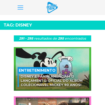
Pular
para
TAG:
DISNEY
o
conteúdo
291 - 295
resultados
de
295
encontrados
ENTRETENIMENTO
DISNEY E PANINI ANUNCIAM O
LANÇAMENTO OFICIAL DO ÁLBUM
COLECIONÁVEL MICKEY 90 ANOS!