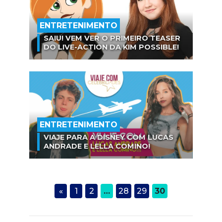
ENTRETENIMENTO
SAIU! VEM VER O PRIMEIRO TEASER
DO LIVE-ACTION DA KIM POSSIBLE!
ENTRETENIMENTO
VIAJE PARA A DISNEY COM LUCAS
ANDRADE E LELLA COMINO!
«
1
2
…
28
29
30