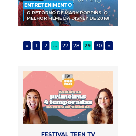
ENTRETENIMENTO
O RETORNO DE MARY POPPINS: O
MELHOR FILME DA DISNEY DE 2018!
«
1
2
…
27
28
29
30
»
FESTIVAL TEEN TV