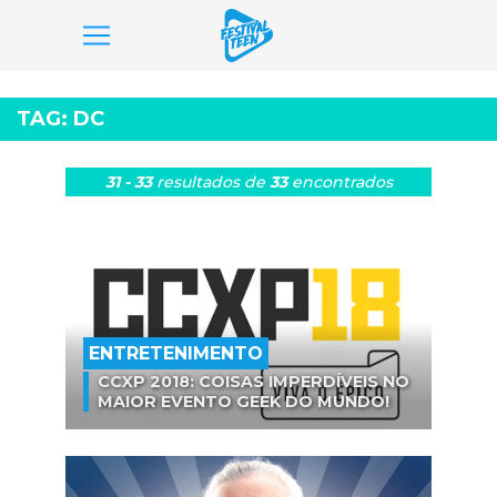
Pular
para
TAG:
DC
o
conteúdo
31 - 33
resultados
de
33
encontrados
ENTRETENIMENTO
CCXP 2018: COISAS IMPERDÍVEIS NO
MAIOR EVENTO GEEK DO MUNDO!