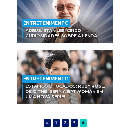
ENTRETENIMENTO
ADEUS, STAN LEE! CINCO
CURIOSIDADES SOBRE A LENDA
ENTRETENIMENTO
ESTAMOS CHOCADOS: RUBY ROSE,
DE OITNB, SERÁ A BATWOMAN EM
UMA NOVA SÉRIE!
«
1
2
3
4