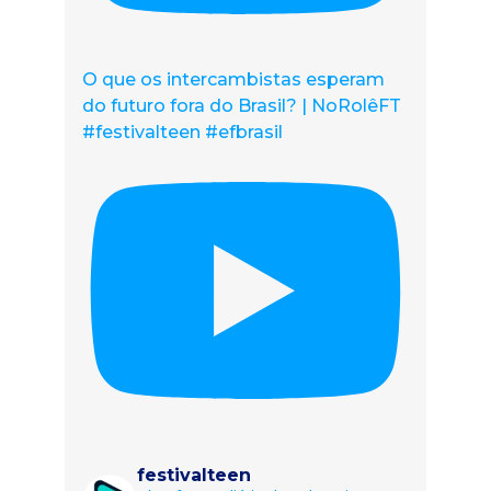
O que os intercambistas esperam
do futuro fora do Brasil? | NoRolêFT
#festivalteen #efbrasil
festivalteen