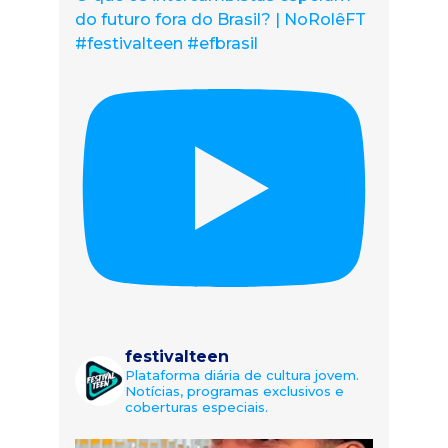
do futuro fora do Brasil? | NoRolêFT
#festivalteen #efbrasil
festivalteen
Plataforma diária de cultura jovem.
Notícias, programas exclusivos e
coberturas especiais.