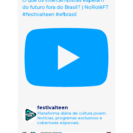
O que os intercambistas esperam
do futuro fora do Brasil? | NoRolêFT
#festivalteen #efbrasil
festivalteen
Plataforma diária de cultura jovem.
Notícias, programas exclusivos e
coberturas especiais.