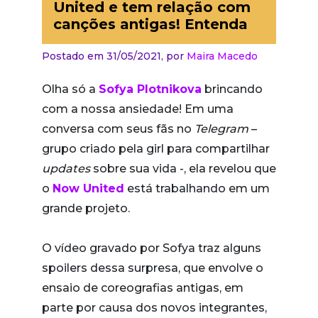
United e tem relação com
canções antigas! Entenda
Postado em 31/05/2021,
por
Maira Macedo
Olha só a
Sofya Plotnikova
brincando
com a nossa ansiedade! Em uma
conversa com seus fãs no
Telegram
–
grupo criado pela girl para compartilhar
updates
sobre sua vida -, ela revelou que
o
Now United
está trabalhando em um
grande projeto.
O vídeo gravado por Sofya traz alguns
spoilers dessa surpresa, que envolve o
ensaio de coreografias antigas, em
parte por causa dos novos integrantes,