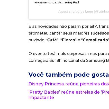
lançamento da Samsung #ad
A post shared by
Leon
(@cdnleo
E as novidades não param por aí! A tr
prometeu cantar seus maiores sucessos p
ouvindo “
Café
”, “
Flores
” e “
Complicado
O evento terá mais surpresas, mas para de
começará às 18h no canal da Samsung Br
Você também pode gosta
Disney Princesa reúne pioneiras dos
‘Pretty Babies’ reúne estrelas de ‘Pre
impactante