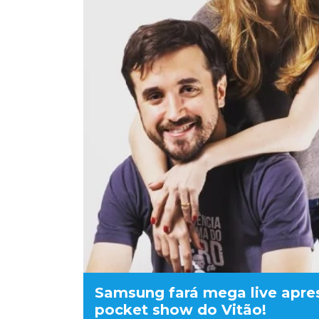
Samsung fará mega live apre
pocket show do Vitão!