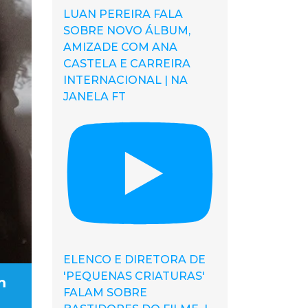
LUAN PEREIRA FALA
SOBRE NOVO ÁLBUM,
AMIZADE COM ANA
CASTELA E CARREIRA
INTERNACIONAL | NA
JANELA FT
ELENCO E DIRETORA DE
'PEQUENAS CRIATURAS'
m
FALAM SOBRE