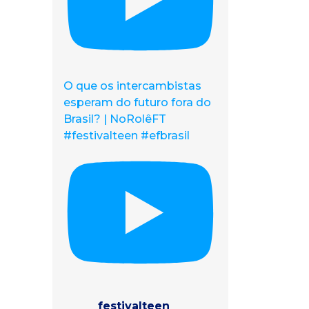
O que os intercambistas
esperam do futuro fora do
Brasil? | NoRolêFT
#festivalteen #efbrasil
festivalteen