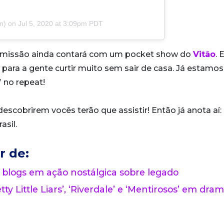
n) on
Jul 5, 2020 at 3:09pm PDT
ansmissão ainda contará com um pocket show do
Vitão
. 
ara a gente curtir muito sem sair de casa. Já estamos
” no repeat!
scobrirem vocês terão que assistir! Então já anota aí: a
asil.
r de:
 blogs em ação nostálgica sobre legado
tty Little Liars’, ‘Riverdale’ e ‘Mentirosos’ em dra