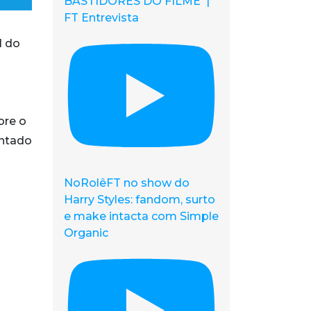
BASTIDORES DO FILME |
FT Entrevista
l do
bre o
entado
NoRolêFT no show do
Harry Styles: fandom, surto
e make intacta com Simple
Organic