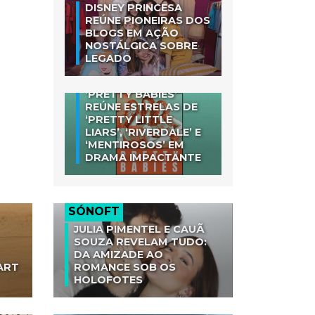
DISNEY PRINCESA
REÚNE PIONEIRAS DOS
BLOGS EM AÇÃO
NOSTÁLGICA SOBRE
LEGADO
‘PRETTY BABIES’
REÚNE ESTRELAS DE
‘PRETTY LITTLE
LIARS’, ‘RIVERDALE’ E
‘MENTIROSOS’ EM
DRAMA IMPACTANTE
SÓNOFT
JULIA PIMENTEL E CAUÃ
SOUZA REVELAM TUDO:
DA AMIZADE AO
ART
ROMANCE SOB OS
HOLOFOTES