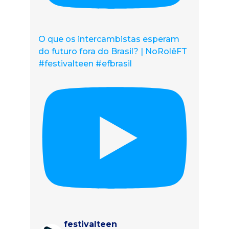
O que os intercambistas esperam
do futuro fora do Brasil? | NoRolêFT
#festivalteen #efbrasil
festivalteen