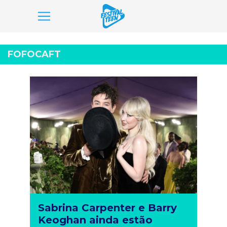
Pular
para
FOFOCAFT
o
conteúdo
Sabrina Carpenter e Barry
Keoghan ainda estão