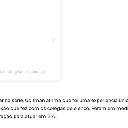
Goifman (@pedrogoifman)
na série, Goifman afirma que foi uma experiência únic
exão que fez com os colegas de elenco. Foram em méd
ação para atuar em B.A..