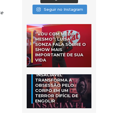
Seguir no Instagram
te
“VOU COM MEDO
MESMO”: LUÍSA
SONZA FALA SOBRE O
SHOW MAIS
IMPORTANTE DE SUA
VIDA
‘INSACIÁVEL’
TRANSFORMA A
OBSESSÃO PELO
CORPO EM UM
TERROR DIFÍCIL DE
ENGOLIR