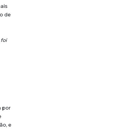
ais
do de
foi
a por
e
ão, e