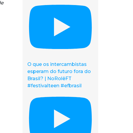
de
O que os intercambistas
esperam do futuro fora do
Brasil? | NoRolêFT
#festivalteen #efbrasil