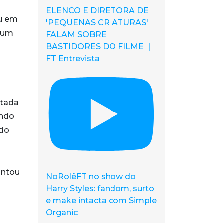
ELENCO E DIRETORA DE
u em
'PEQUENAS CRIATURAS'
 um
FALAM SOBRE
BASTIDORES DO FILME |
FT Entrevista
ltada
undo
ndo
ontou
NoRolêFT no show do
Harry Styles: fandom, surto
e make intacta com Simple
Organic