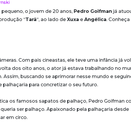
ynski
 pequeno, o jovem de 20 anos,
Pedro Goifman
já atuo
 produção “
Tarã
“, ao lado de
Xuxa
e
Angélica
. Conheça
eras. Com pais cineastas, ele teve uma infância já vo
volta dos oito anos, o ator já estava trabalhando no m
m. Assim, buscando se aprimorar nesse mundo e segui
 palhaçaria para concretizar o seu futuro.
stica os famosos sapatos de palhaço, Pedro Goifman c
 queria ser palhaço. Apaixonado pela palhaçaria desde
ar em circo.