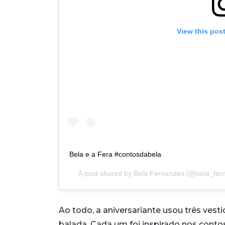
View this pos
Bela e a Fera #contosdabela
A post shared by
Bela Fernandes
(@bela_fern
Ao todo, a aniversariante usou três vest
balada. Cada um foi inspirado nos contos