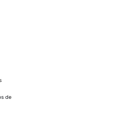
s
os de