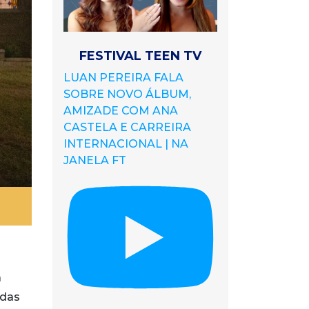
FESTIVAL TEEN TV
LUAN PEREIRA FALA
SOBRE NOVO ÁLBUM,
AMIZADE COM ANA
CASTELA E CARREIRA
INTERNACIONAL | NA
JANELA FT
a
 das