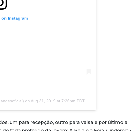
t on Instagram
andesoficial) on
Aug 31, 2019 at 7:26pm PDT
idos, um para recepção, outro para valsa e por último a
 de fada preferido da jovem: A Bela e a Fera, Cinderela 