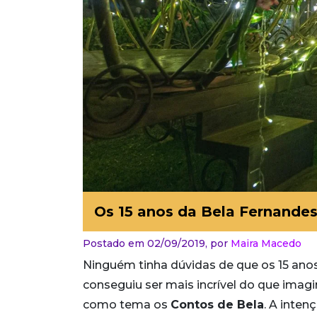
Os 15 anos da Bela Fernandes
Postado em 02/09/2019,
por
Maira Macedo
Ninguém tinha dúvidas de que os 15 ano
conseguiu ser mais incrível do que imagi
como tema os
Contos de Bela
. A inten