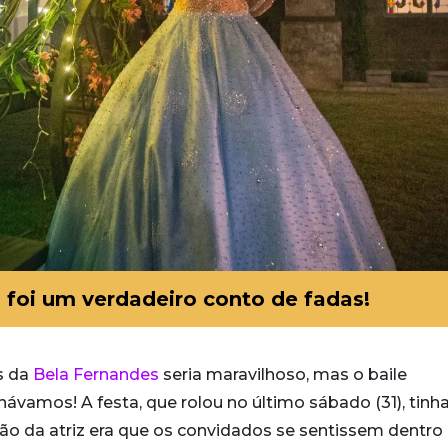
 foi um verdadeiro conto de fadas!
s da
Bela Fernandes
seria maravilhoso, mas o baile
návamos! A festa, que rolou no último sábado (31), tinh
ção da atriz era que os convidados se sentissem dentro