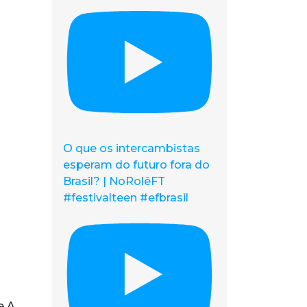
O que os intercambistas
esperam do futuro fora do
Brasil? | NoRolêFT
#festivalteen #efbrasil
e A