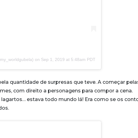
my_worldgubela) on
Sep 1, 2019 at 5:48am PDT
la quantidade de surpresas que teve. A começar pela
lmes, com direito a personagens para compor a cena.
s lagartos… estava todo mundo lá! Era como se os cont
dos.