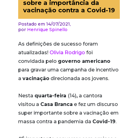
sobre a importância da
vacinação contra a Covid-19
Postado em 14/07/2021,
por
Henrique Spinello
As definições de sucesso foram
atualizadas!
Olivia Rodrigo
foi
convidada pelo
governo americano
para gravar uma campanha de incentivo
a
vacinação
direcionada aos jovens.
Nesta
quarta-feira
(14)
,
a cantora
visitou a
Casa Branca
e fez um discurso
super importante sobre a vacinação em
massa contra a pandemia da
Covid-19
.