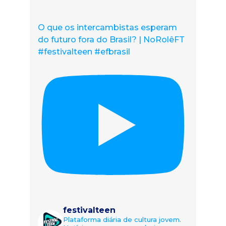
O que os intercambistas esperam
do futuro fora do Brasil? | NoRolêFT
#festivalteen #efbrasil
festivalteen
Plataforma diária de cultura jovem.