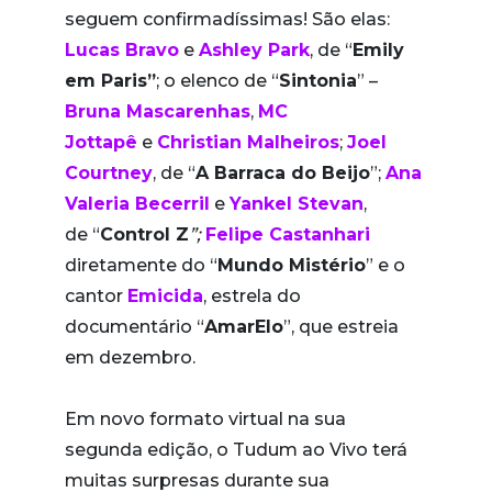
seguem confirmadíssimas! São elas:
Lucas Bravo
e
Ashley Park
, de “
Emily
em Paris”
; o elenco de “
Sintonia
” –
Bruna Mascarenhas
,
MC
Jottapê
e
Christian Malheiros
;
Joel
Courtney
, de “
A Barraca do Beijo
”;
Ana
Valeria Becerril
e
Yankel Stevan
,
de “
Control Z
”;
Felipe Castanhari
diretamente do “
Mundo Mistério
” e o
cantor
Emicida
, estrela do
documentário “
AmarElo
”, que estreia
em dezembro.
Em novo formato virtual na sua
segunda edição, o Tudum ao Vivo terá
muitas surpresas durante sua