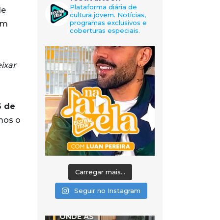
Plataforma diária de
le
cultura jovem. Notícias,
programas exclusivos e
em
coberturas especiais.
ixar
6 de
mos o
Carregar mais...
Seguir no Instagram
ONDE AS