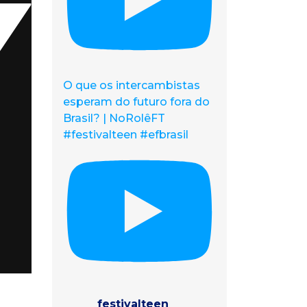
O que os intercambistas
esperam do futuro fora do
Brasil? | NoRolêFT
#festivalteen #efbrasil
festivalteen