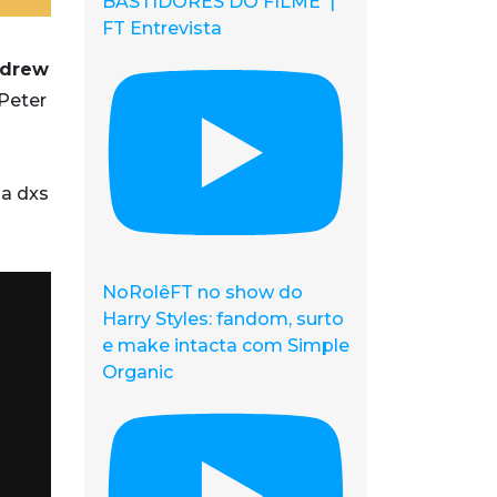
BASTIDORES DO FILME |
FT Entrevista
drew
 Peter
za dxs
NoRolêFT no show do
Harry Styles: fandom, surto
e make intacta com Simple
Organic