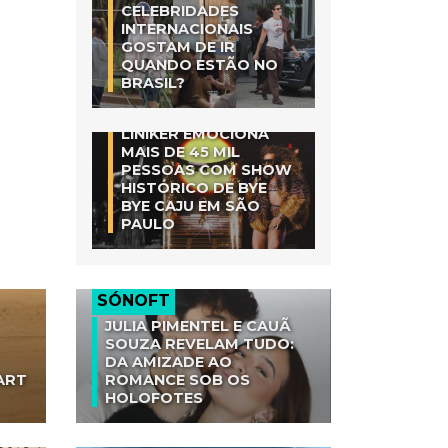
CELEBRIDADES
INTERNACIONAIS
GOSTAM DE IR
QUANDO ESTÃO NO
BRASIL?
LINIKER EMOCIONA
MAIS DE 45 MIL
PESSOAS COM SHOW
HISTÓRICO DE BYE
BYE CAJU EM SÃO
PAULO
SÓNOFT
JULIA PIMENTEL E CAUÃ
SOUZA REVELAM TUDO:
DA AMIZADE AO
ART
ROMANCE SOB OS
HOLOFOTES