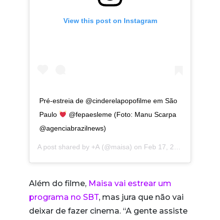
View this post on Instagram
Pré-estreia de @cinderelapopofilme em São
Paulo
@fepaesleme (Foto: Manu Scarpa
@agenciabrazilnews)
A post shared by
+A
(@maisa) on
Feb 17, 2019 at 9:30am PST
Além do filme,
Maisa vai estrear um
programa no SBT
, mas jura que não vai
deixar de fazer cinema. “A gente assiste