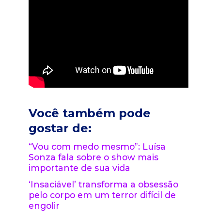
Você também pode
gostar de:
“Vou com medo mesmo”: Luísa
Sonza fala sobre o show mais
importante de sua vida
‘Insaciável’ transforma a obsessão
pelo corpo em um terror difícil de
engolir