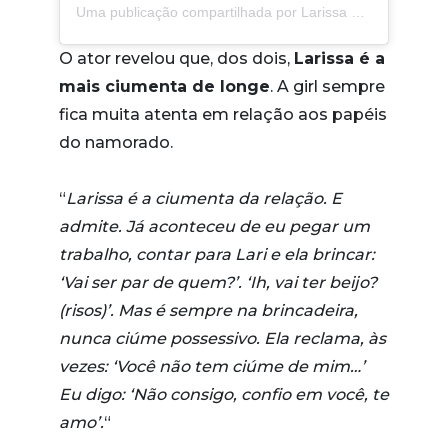
Uma publicação compartilhada por Larissa Manoela (@larissamanoela)
O ator revelou que, dos dois,
Larissa é a
mais ciumenta de longe
. A girl sempre
fica muita atenta em relação aos papéis
do namorado.
“
Larissa é a ciumenta da relação. E
admite. Já aconteceu de eu pegar um
trabalho, contar para Lari e ela brincar:
‘Vai ser par de quem?’. ‘Ih, vai ter beijo?
(risos)’. Mas é sempre na brincadeira,
nunca ciúme possessivo. Ela reclama, às
vezes: ‘Você não tem ciúme de mim…’
Eu digo: ‘Não consigo, confio em você, te
amo’.
“