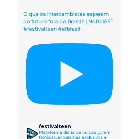
O que os intercambistas esperam
do futuro fora do Brasil? | NoRolêFT
#festivalteen #efbrasil
festivalteen
Plataforma diária de cultura jovem.
Notícias, programas exclusivos e