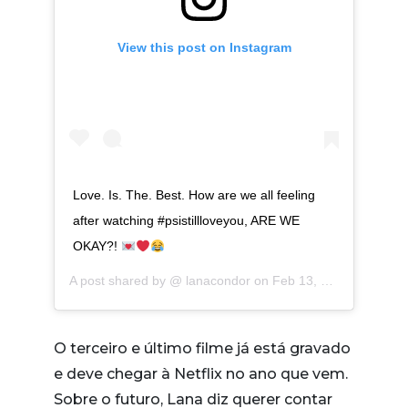
View this post on Instagram
Love. Is. The. Best. How are we all feeling
after watching #psistillloveyou, ARE WE
OKAY?!
A post shared by @
lanacondor
on
Feb 13, 2020 at 11:11am PST
O terceiro e último filme já está gravado
e deve chegar à Netflix no ano que vem.
Sobre o futuro, Lana diz querer contar