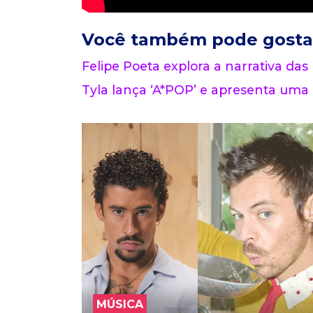
Você também pode gosta
Felipe Poeta explora a narrativa das
Tyla lança ‘A*POP’ e apresenta uma 
MÚSICA