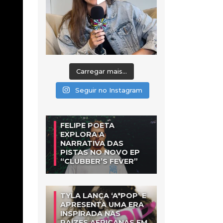
Carregar mais...
Seguir no Instagram
FELIPE POETA
EXPLORA A
NARRATIVA DAS
PISTAS NO NOVO EP
“CLUBBER’S FEVER”
TYLA LANÇA ‘A*POP’ E
APRESENTA UMA ERA
INSPIRADA NAS
RAÍZES AFRICANAS EM