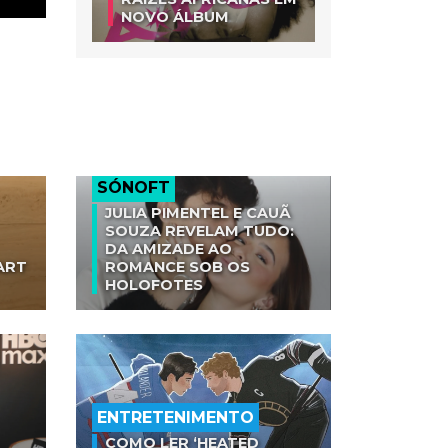
NOVO ÁLBUM
m
SÓNOFT
JULIA PIMENTEL E CAUÃ
SOUZA REVELAM TUDO:
DA AMIZADE AO
ART
ROMANCE SOB OS
HOLOFOTES
ENTRETENIMENTO
COMO LER ‘HEATED