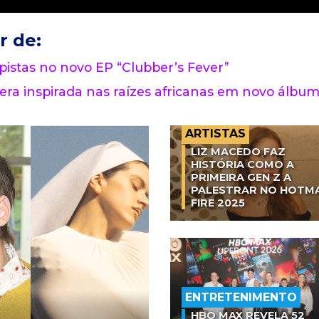
r de:
 pistas no novo EP “Clubber’s Fever”
era inspirada nas raízes africanas em novo álbu
ARTISTAS
LIZ MACEDO FAZ
HISTÓRIA COMO A
PRIMEIRA GEN Z A
PALESTRAR NO HOTM
FIRE 2025
ENTRETENIMENTO
HBO MAX REVELA 52