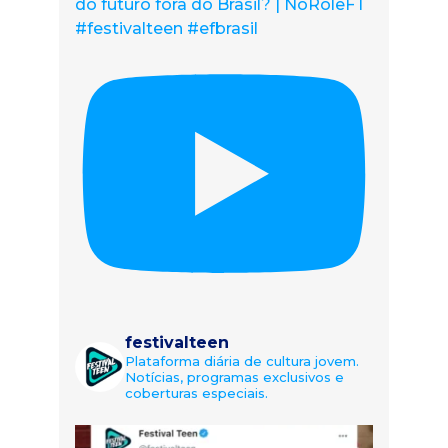
do futuro fora do Brasil? | NoRolêFT
#festivalteen #efbrasil
festivalteen
Plataforma diária de cultura jovem.
Notícias, programas exclusivos e
coberturas especiais.