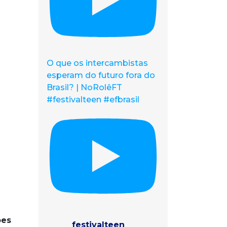
O que os intercambistas
esperam do futuro fora do
Brasil? | NoRolêFT
#festivalteen #efbrasil
ões
festivalteen