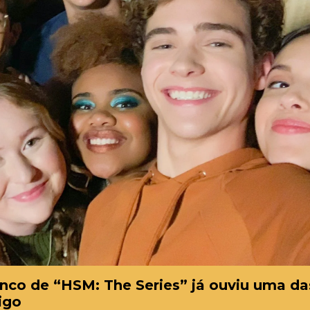
nco de “HSM: The Series” já ouviu uma da
igo