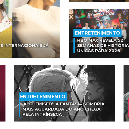
ENTRETENIMENTO
HBO MAX REVELA 52
S INTERNACIONAIS JÁ
SEMANAS DE HISTÓRI
ÚNICAS PARA 2026
ENTRETENIMENTO
‘ALCHEMISED’: A FANTASIA SOMBRIA
MAIS AGUARDADA DO ANO CHEGA
V
PELA INTRÍNSECA