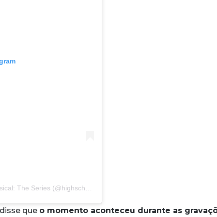
agram
Uma publicação compartilhada por HSM: The Musical: The Series (@highschoolmusicalseries)
 disse que
o momento aconteceu durante as gravaç