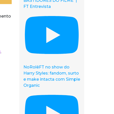
BASTIDORES DO FILME |
FT Entrevista
mento
t
.
NoRolêFT no show do
Harry Styles: fandom, surto
e make intacta com Simple
Organic