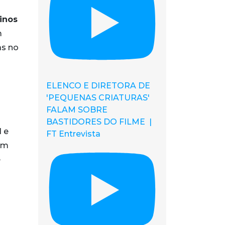
inos
m
as no
ELENCO E DIRETORA DE
'PEQUENAS CRIATURAS'
FALAM SOBRE
BASTIDORES DO FILME |
l e
FT Entrevista
 em
ê