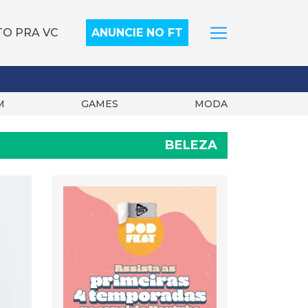
TO PRA VC
ANUNCIE NO FT
M
GAMES
MODA
BELEZA