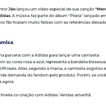
ntor
Jão
lançou um vídeo especial de sua canção
“Men
didas
. A música faz parte do álbum “Pirata” lançado e
 os fãs ficaram muito felizes com as referências deixad
amisa
a parceria com a Adidas para lançar uma camiseta
om as cores rosa e azul, representa a bandeira bissexua
9,99 reais. Aliás, segundo a marca, a camiseta esgotou
ande demanda do fandom pelo produto. Porém, se voc
a agora:
rimeira co-criação com Adidas. Vendas amanhã.