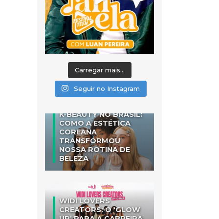
Carregar mais...
Seguir no Instagram
K-BEAUTY NO BRASIL:
COMO A ESTÉTICA
COREANA
TRANSFORMOU
NOSSA ROTINA DE
BELEZA
WIDI LOVERS
CREATORS: O ‘GLOW
UP’ PARA A CARREIRA