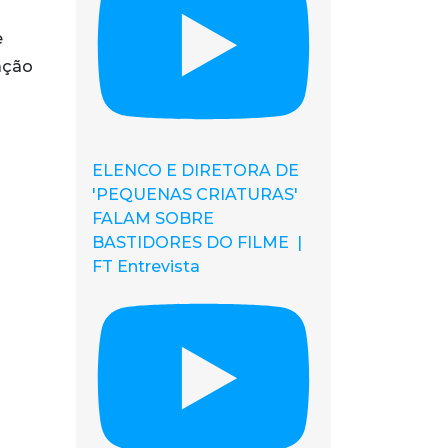
e
ação
ELENCO E DIRETORA DE
'PEQUENAS CRIATURAS'
FALAM SOBRE
BASTIDORES DO FILME |
FT Entrevista