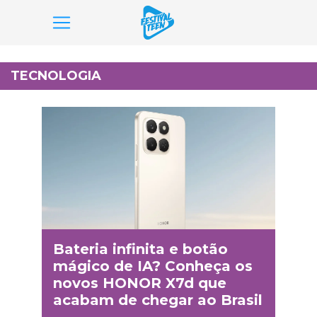
Pular
para
TECNOLOGIA
o
conteúdo
Bateria infinita e botão
mágico de IA? Conheça os
novos HONOR X7d que
acabam de chegar ao Brasil