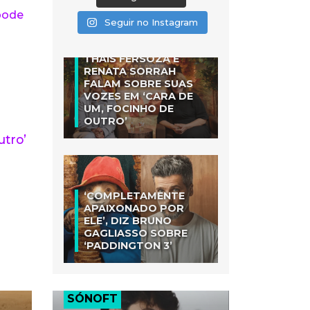
pode
Seguir no Instagram
THAIS FERSOZA E
RENATA SORRAH
FALAM SOBRE SUAS
VOZES EM ‘CARA DE
UM, FOCINHO DE
OUTRO’
tro’
‘COMPLETAMENTE
APAIXONADO POR
ELE’, DIZ BRUNO
GAGLIASSO SOBRE
‘PADDINGTON 3’
SÓNOFT