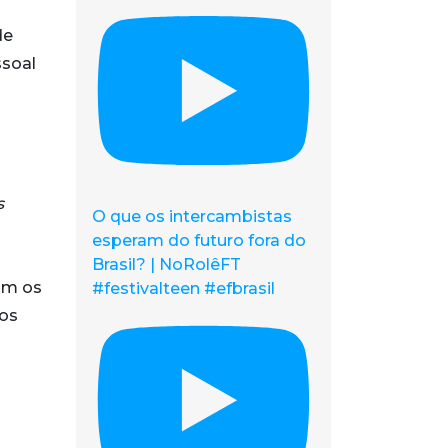
de
ssoal
s
O que os intercambistas
esperam do futuro fora do
Brasil? | NoRolêFT
om os
#festivalteen #efbrasil
dos