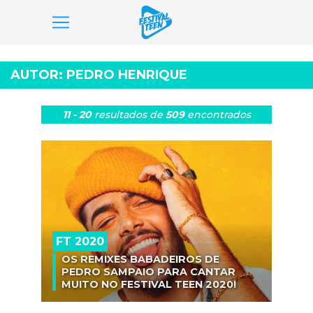
Pular
para
AUTOR:
PEDRO HENRIQUE
o
conteúdo
11 - 20
resultados
de
509
encontrados
FT 2020
OS REMIXES BABADEIROS DE
PEDRO SAMPAIO PARA CANTAR
MUITO NO FESTIVAL TEEN 2020!