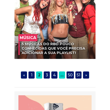
MÚSICA
5 MÚSICAS DO RBD POUCO
CONHECIDAS QUE VOCÊ PRECISA
ADICIONAR A SUA PLAYLIST!
«
1
2
3
4
…
50
51
»