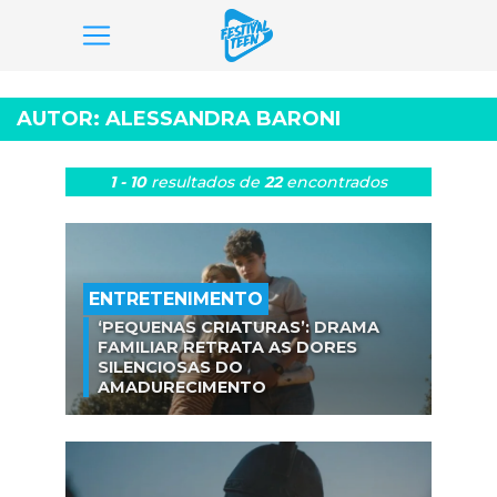
Pular
para
AUTOR:
ALESSANDRA BARONI
o
conteúdo
1 - 10
resultados
de
22
encontrados
ENTRETENIMENTO
‘PEQUENAS CRIATURAS’: DRAMA
FAMILIAR RETRATA AS DORES
SILENCIOSAS DO
AMADURECIMENTO