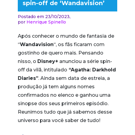
spin-off de ‘Wandavision’
Postado em 23/10/2023,
por
Henrique Spinello
Após conhecer o mundo de fantasia de
“
Wandavision
“, os fãs ficaram com
gostinho de quero mais. Pensando
nisso, o
Disney+
anunciou a série spin-
off da vilã, intitulado
“Agatha: Darkhold
Diaries”
. Ainda sem data de estreia, a
produção já tem alguns nomes
confirmados no elenco e ganhou uma
sinopse dos seus primeiros episódio.
Reunimos tudo que já sabemos desse
universo para você saber de tudo!